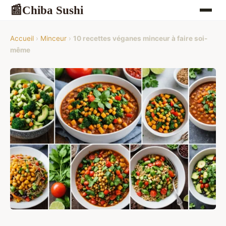
Chiba Sushi
📰
Accueil
›
Minceur
›
10 recettes véganes minceur à faire soi-
même