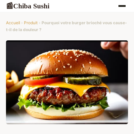
Chiba Sushi
📰
Accueil
›
Produit
›
Pourquoi votre burger brioché vous cause-
t-il de la douleur ?