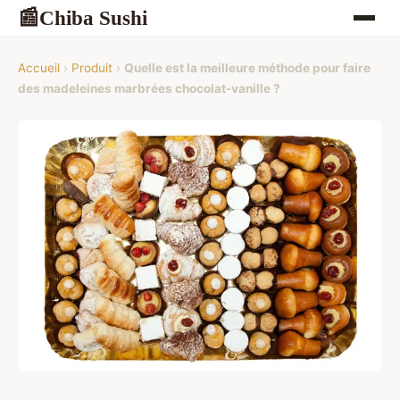
Chiba Sushi
📰
Accueil
›
Produit
›
Quelle est la meilleure méthode pour faire
des madeleines marbrées chocolat-vanille ?