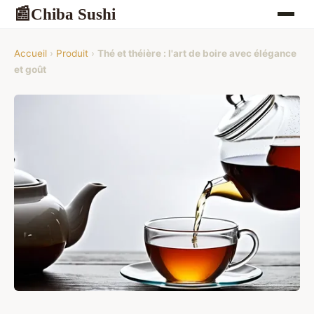
Chiba Sushi
📰
Accueil
›
Produit
›
Thé et théière : l'art de boire avec élégance
et goût